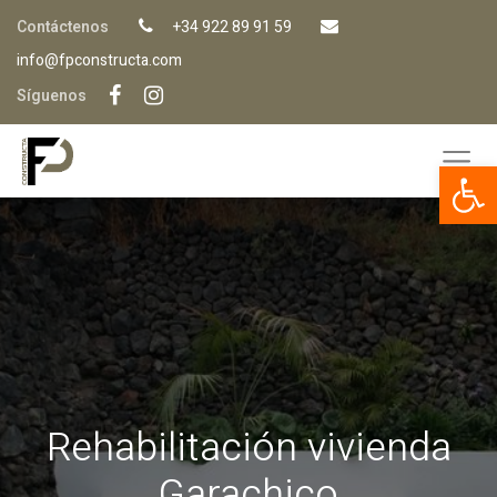
Contáctenos
+34 922 89 91 59
info@fpconstructa.com
Síguenos
Op
Rehabilitación vivienda
Garachico