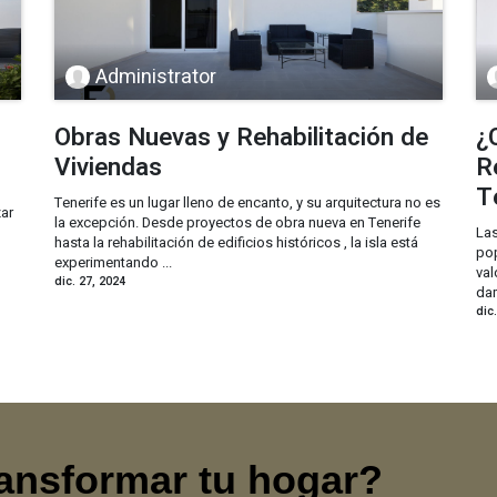
Administrator
Obras Nuevas y Rehabilitación de
¿
Viviendas
R
T
Tenerife es un lugar lleno de encanto, y su arquitectura no es
zar
la excepción. Desde proyectos de obra nueva en Tenerife
Las
hasta la rehabilitación de edificios históricos , la isla está
pop
experimentando ...
val
dic. 27, 2024
dam
dic
ransformar tu hogar?