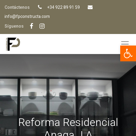
Contáctenos
+34 922 89 91 59
info@fpconstructa.com
Síguenos
Op
Reforma Residencial
Anaga J.A