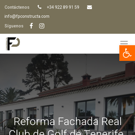
Contáctenos
+34 922 89 91 59
info@fpconstructa.com
Síguenos
Op
Reforma Fachada Real
Club de Golf de Tenerife.